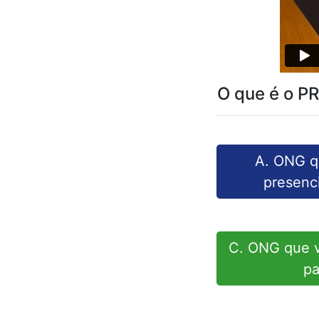
O que é o P
A. ONG q
presenci
C. ONG que v
pa