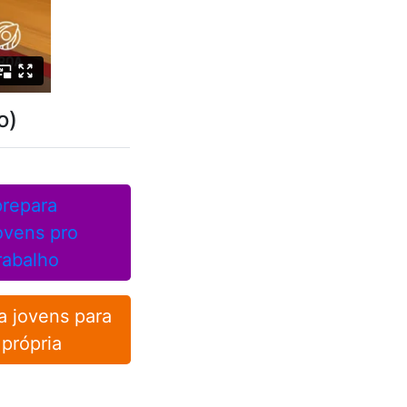
o)
repara
ovens pro
rabalho
a jovens para
 própria