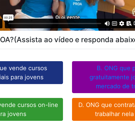
ROA?(Assista ao vídeo e responda abaix
ue vende cursos
B. ONG que p
ais para jovens
gratuitamente j
mercado de t
ende cursos on-line
D. ONG que contrat
ra jovens
trabalhar nela