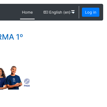
Home
English ‎(en)‎
Log in
RMA 1º