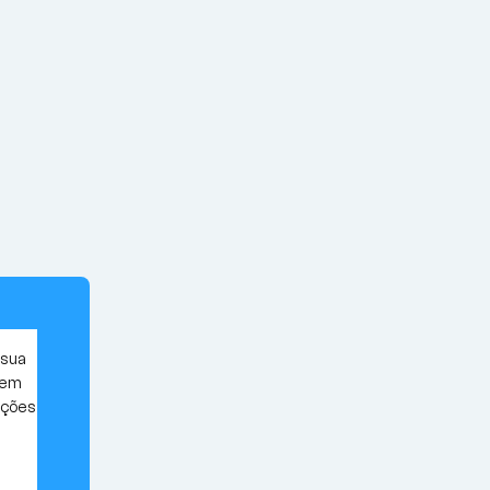
 sua
gem
uções