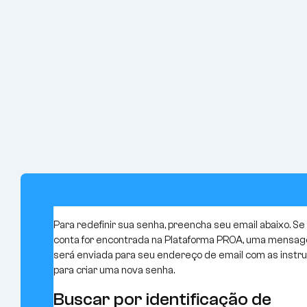
Ir para o conteúdo principal
Para redefinir sua senha, preencha seu email abaixo. Se
conta for encontrada na Plataforma PROA, uma mensa
será enviada para seu endereço de email com as instr
para criar uma nova senha.
Buscar por identificação de
Buscar por identificação de usuário